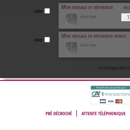
Mon message de répondeur
réc
créer
T
choisir texte
Mon message de répondeur mobile
créer
choisir texte
Les messages dans d'a
PRÉ DÉCROCHÉ
ATTENTE TÉLÉPHONIQUE