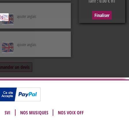
Tarif :
0.00
€ HT
ls
ajouter anglais
ajouter anglais
mander un devis
SVI
NOS MUSIQUES
NOS VOIX OFF