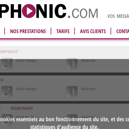
vos messag
NOS PRESTATIONS
TARIFS
AVIS CLIENTS
CONT
capitulatif
choisir musique
choisir voix
if
choisir musique
choisir voix
e
récapitulatif
choisir musique
choisir voix
cookies essentiels au bon fonctionnement du site, et des 
statistiques d'audience du site.