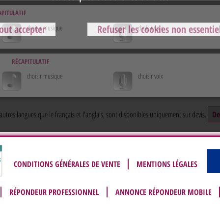
apitulatif
out accepter
Refuser les cookies non essentie
choisir musique
choisir voix
récapitulatif
choisir musique
choisir voix
utres langues que le français et l'anglais, sont disponibles uniquement sur devis.
De
CONDITIONS GÉNÉRALES DE VENTE
MENTIONS LÉGALES
RÉPONDEUR PROFESSIONNEL
ANNONCE RÉPONDEUR MOBILE