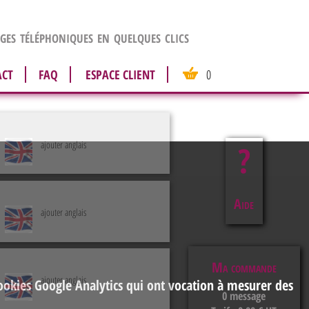
es téléphoniques en quelques clics
ACT
FAQ
ESPACE CLIENT
0
ajouter anglais
?
Aide
ajouter anglais
Ma commande
ajouter anglais
cookies Google Analytics qui ont vocation à mesurer des
0 message