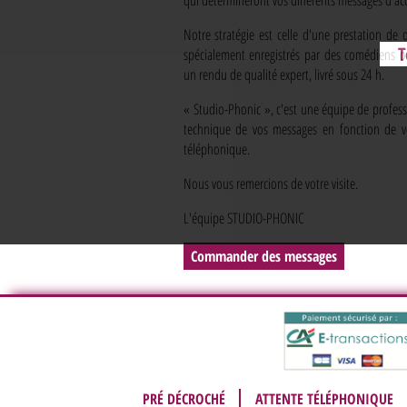
Notre stratégie est celle d'une prestation de 
T
spécialement enregistrés par des comédiens o
un rendu de qualité expert, livré sous 24 h.
« Studio-Phonic », c'est une équipe de professi
technique de vos messages en fonction de vo
téléphonique.
Nous vous remercions de votre visite.
L'équipe STUDIO-PHONIC
Commander des messages
PRÉ DÉCROCHÉ
ATTENTE TÉLÉPHONIQUE