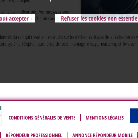
qualité au meilleur prix. Vos messages seront
out accepter
Refuser les cookies non essentie
u comédiennes voix off professionnels, pour
onnels du son qui travaillent en studio sur les différentes étapes de la réalisation de 
tre système téléphonique, prise de voix, montage, mixage, mastering et livraiso
CONDITIONS GÉNÉRALES DE VENTE
MENTIONS LÉGALES
RÉPONDEUR PROFESSIONNEL
ANNONCE RÉPONDEUR MOBILE